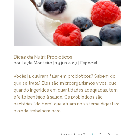
Dicas da Nutri: Probióticos
por
Layla Monteiro
|
19.jun.2017
|
Especial
Vocês já ouviram falar em probióticos? Sabem do
que se trata? Eles são microorganismos vivos, que
quando ingeridos em quantidades adequadas, tem
efeito benéfico à saúde. Os probióticos são
bactérias “do bem” que atuam no sistema digestivo
e ainda trabalham para...
Página 1 de 3
1
2
3
»