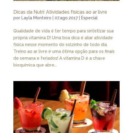
Dicas da Nutri: Atividades físicas ao ar livre
por
Layla Monteiro
|
07.ago.2017
|
Especial
Qualidade de vida é ter tempo para sintetizar sua
própria vitamina D! Uma boa dica é aliar atividade
física nesse momento do solzinho de todo dia.
Treino ao ar livre é uma ótima opção para os finais
de semana e feriados! A vitamina D é a chave
bioquímica que abre...