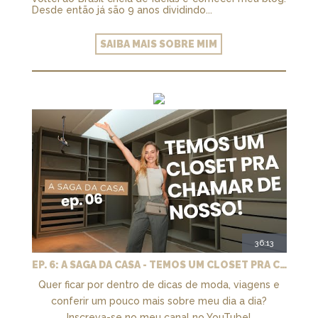
Desde então já são 9 anos dividindo...
SAIBA MAIS SOBRE MIM
36:13
EP. 6: A SAGA DA CASA - TEMOS UM CLOSET PRA CHAMAR DE NOSSO + MARCENARIA E PAISAGISMO
Quer ficar por dentro de dicas de moda, viagens e
conferir um pouco mais sobre meu dia a dia?
Inscreva-se no meu canal no YouTube!