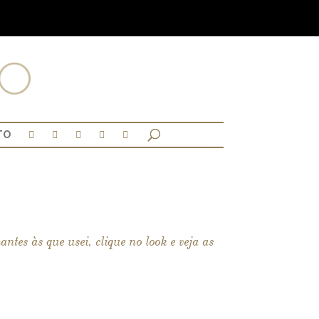
TO
tes às que usei, clique no look e veja as