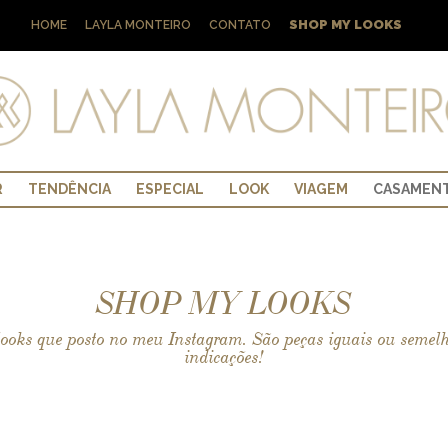
SHOP MY LOOKS
HOME
LAYLA MONTEIRO
CONTATO
R
TENDÊNCIA
ESPECIAL
LOOK
VIAGEM
CASAMEN
SHOP MY LOOKS
ooks que posto no meu Instagram. São peças iguais ou semelhan
indicações!