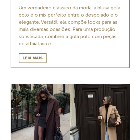
Um verdadeiro clássico da moda, a blusa gola
polo é o mix perfeito entre o despojado e o
elegante. Versátil, ela compõe looks para as
mais diversas ocasiões. Para uma produção
sofisticada, combine a gola polo com peças
de alfaiataria e...
LEIA MAIS