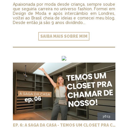
Apaixonada por moda desde criança, sempre soube
que seguiria carreira no universo fashion. Formei em
Design de Moda e após intercâmbio em Londres,
voltei ao Brasil cheia de ideias e comecei meu blog.
Desde então já são 9 anos dividindo...
SAIBA MAIS SOBRE MIM
36:13
EP. 6: A SAGA DA CASA - TEMOS UM CLOSET PRA CHAMAR DE NOSSO + MARCENARIA E PAISAGISMO