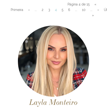
Página 4 de 15
«
Primeira
«
...
2
3
4
5
6
...
10
...
»
Ú
»
Layla Monteiro