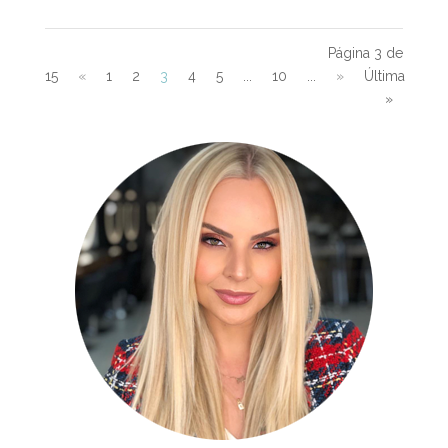
Página 3 de
15
«
1
2
3
4
5
...
10
...
»
Última
»