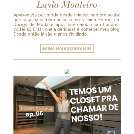
Layla Monteiro
Apaixonada por moda desde criança, sempre soube
que seguiria carreira no universo fashion. Formei em
Design de Moda e após intercâmbio em Londres,
voltei ao Brasil cheia de ideias e comecei meu blog.
Desde então já são 9 anos dividindo...
SAIBA MAIS SOBRE MIM
36:13