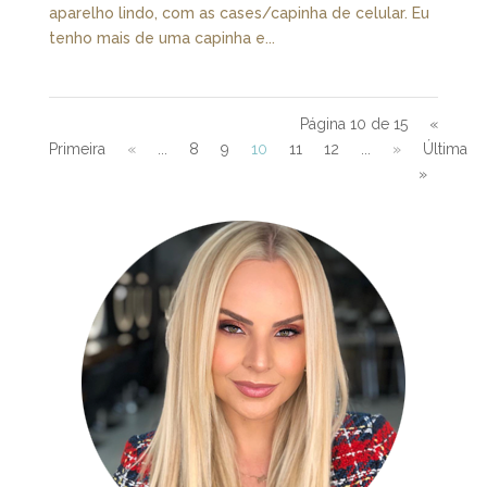
aparelho lindo, com as cases/capinha de celular. Eu
tenho mais de uma capinha e...
Página 10 de 15
«
Primeira
«
...
8
9
10
11
12
...
»
Última
»