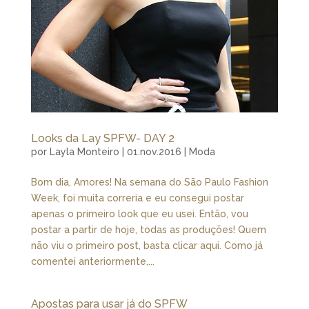
Looks da Lay SPFW- DAY 2
por
Layla Monteiro
|
01.nov.2016
|
Moda
Bom dia, Amores! Na semana do São Paulo Fashion
Week, foi muita correria e eu consegui postar
apenas o primeiro look que eu usei. Então, vou
postar a partir de hoje, todas as produções! Quem
não viu o primeiro post, basta clicar aqui. Como já
comentei anteriormente,...
Apostas para usar já do SPFW