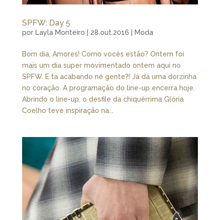
SPFW: Day 5
por
Layla Monteiro
|
28.out.2016
|
Moda
Bom dia, Amores! Como vocês estão? Ontem foi
mais um dia super movimentado ontem aqui no
SPFW. E ta acabando né gente?! Já dá uma dorzinha
no coração. A programação do line-up encerra hoje.
Abrindo o line-up, o desfile da chiquérrima Glória
Coelho teve inspiração na...