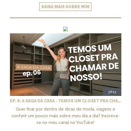
SAIBA MAIS SOBRE MIM
36:13
EP. 6: A SAGA DA CASA - TEMOS UM CLOSET PRA CHAMAR DE NOSSO + MARCENARIA E PAISAGISMO
Quer ficar por dentro de dicas de moda, viagens e
conferir um pouco mais sobre meu dia a dia? Inscreva-
se no meu canal no YouTube!