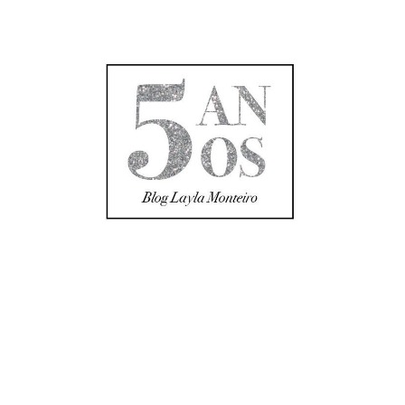
Amores, hoje é um dia muuuuuito especial! Sabem por
quê? Hoje o blog completa 5 anos no ar!!
Como o tempo passa rápido! Parece que foi ontem que
comecei a compartilhar o meu dia-a-dia com vocês.
Desde então, já compartilhei vários looks, dicas de
moda, de beleza, dividi com vocês minhas viagens,
comentei tapetes vermelhos e mostrei detalhes das
minhas produções para casamentos
#laylacasamenteira.
Eu simplesmente AMO tudo isso! Comecei esse blog
como forma de partilhar com vocês detalhes da minha
profissão. Depois de me formar em moda, trabalhar
como personal stylist e passar uma temporada fora do
país, resolvi mostrar como funciona esse universo da
moda. E foi a partir daí que tive a ideia de começar o