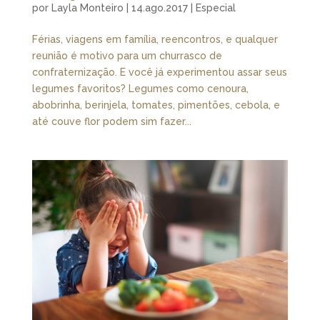
por
Layla Monteiro
|
14.ago.2017
|
Especial
Férias, viagens em família, reencontros, e qualquer
reunião é motivo para um churrasco de
confraternização. E você já experimentou assar seus
legumes favoritos? Legumes como cenoura,
abobrinha, berinjela, tomates, pimentões, cebola, e
até couve flor podem sim fazer...