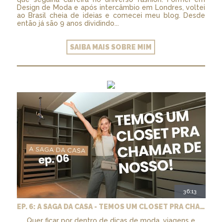
Design de Moda e após intercâmbio em Londres, voltei
ao Brasil cheia de ideias e comecei meu blog. Desde
então já são 9 anos dividindo...
SAIBA MAIS SOBRE MIM
36:13
EP. 6: A SAGA DA CASA - TEMOS UM CLOSET PRA CHAMAR DE NOSSO + MARCENARIA E PAISAGISMO
Quer ficar por dentro de dicas de moda, viagens e