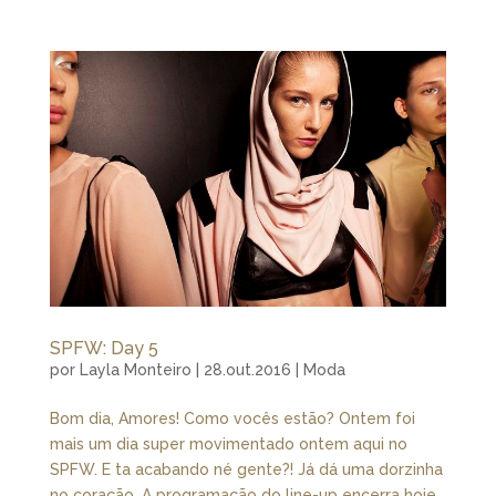
SPFW: Day 5
por
Layla Monteiro
|
28.out.2016
|
Moda
Bom dia, Amores! Como vocês estão? Ontem foi
mais um dia super movimentado ontem aqui no
SPFW. E ta acabando né gente?! Já dá uma dorzinha
no coração. A programação do line-up encerra hoje.