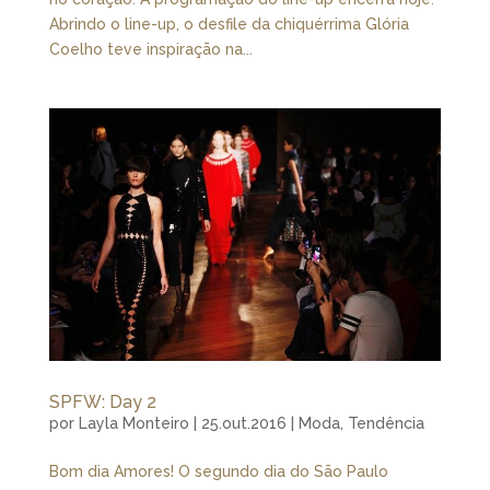
Abrindo o line-up, o desfile da chiquérrima Glória
Coelho teve inspiração na...
SPFW: Day 2
por
Layla Monteiro
|
25.out.2016
|
Moda
,
Tendência
Bom dia Amores! O segundo dia do São Paulo