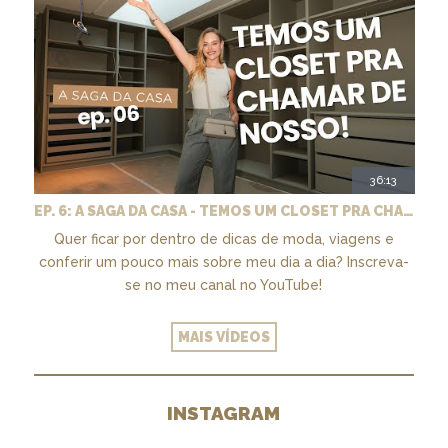
36:13
EP. 6: A SAGA DA CASA - TEMOS UM CLOSET PRA CHAMAR DE NOSSO + MARCENARIA E PAISAGISMO
Quer ficar por dentro de dicas de moda, viagens e
conferir um pouco mais sobre meu dia a dia? Inscreva-
se no meu canal no YouTube!
MAIS VÍDEOS
INSTAGRAM