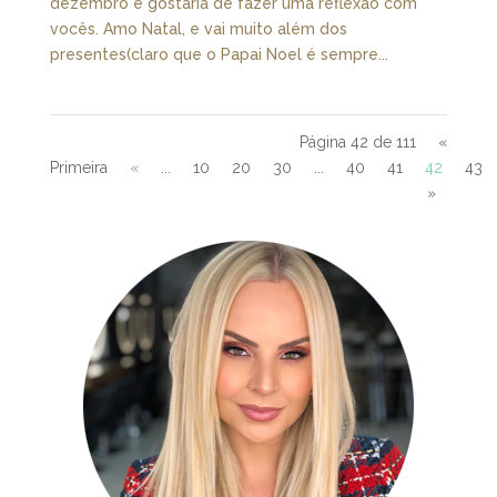
dezembro e gostaria de fazer uma reflexão com
vocês. Amo Natal, e vai muito além dos
presentes(claro que o Papai Noel é sempre...
Página 42 de 111
«
Primeira
«
...
10
20
30
...
40
41
42
43
»