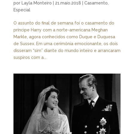
por
Layla Monteiro
|
21.maio.2018
|
Casamento
,
Especial
O assunto do final de semana foi o casamento do
príncipe Harry com a norte-americana Meghan
Markle, agora conhecidos como Duque e Duquesa
de Sussex. Em uma cerimônia emocionante, os dois
disseram “sim” diante do mundo inteiro e arrancaram
suspiros com a...