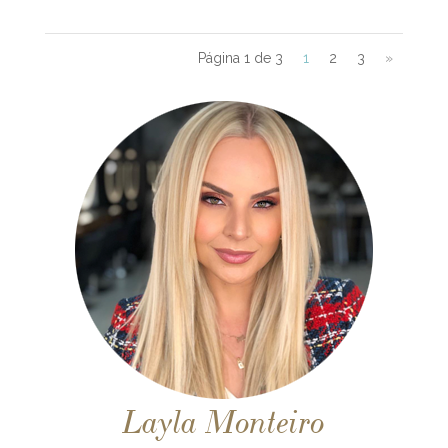
Página 1 de 3
1
2
3
»
Layla Monteiro