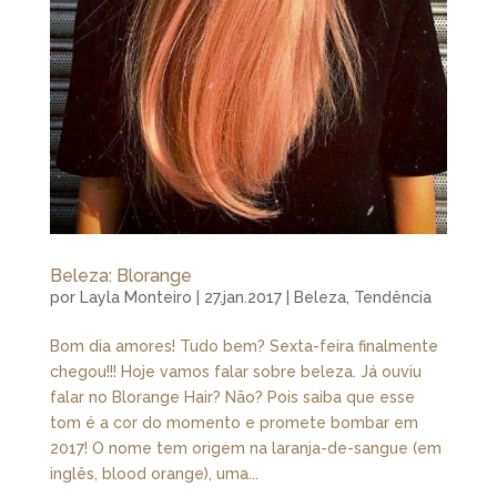
Beleza: Blorange
por
Layla Monteiro
|
27.jan.2017
|
Beleza
,
Tendência
Bom dia amores! Tudo bem? Sexta-feira finalmente
chegou!!! Hoje vamos falar sobre beleza. Já ouviu
falar no Blorange Hair? Não? Pois saiba que esse
tom é a cor do momento e promete bombar em
2017! O nome tem origem na laranja-de-sangue (em
inglês, blood orange), uma...