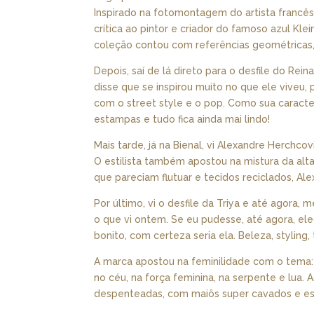
Inspirado na fotomontagem do artista francês 
crítica ao pintor e criador do famoso azul Kle
coleção contou com referências geométricas,
Depois, saí de lá direto para o desfile do Rei
disse que se inspirou muito no que ele viveu, 
com o street style e o pop. Como sua caracter
estampas e tudo fica ainda mai lindo!
Mais tarde, já na Bienal, vi Alexandre Herchc
O estilista também apostou na mistura da alta
que pareciam flutuar e tecidos reciclados, Al
Por último, vi o desfile da Triya e até agora
o que vi ontem. Se eu pudesse, até agora, el
bonito, com certeza seria ela. Beleza, styling, 
A marca apostou na feminilidade com o tema: 
no céu, na força feminina, na serpente e lu
despenteadas, com maiôs super cavados e es