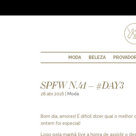
MODA
BELEZA
PROVADO
SPFW N.41 – #DAY3
28.abr.2016
|
Moda
Bom dia, amores! É difícil dizer qual o melho
ontem foi especial!
Logo pela manhã tive a honra de assistir o des