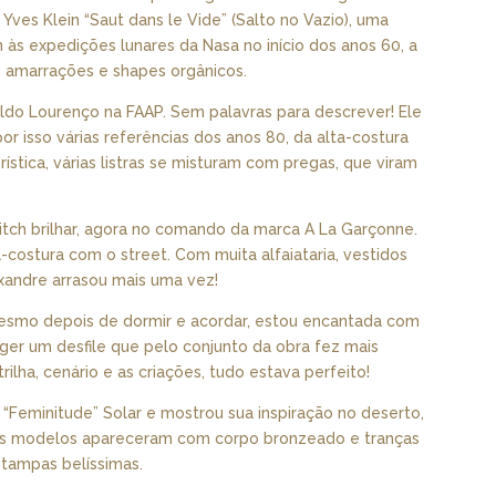
Yves Klein “Saut dans le Vide” (Salto no Vazio), uma
in às expedições lunares da Nasa no início dos anos 60, a
 amarrações e shapes orgânicos.
naldo Lourenço na FAAP. Sem palavras para descrever! Ele
por isso várias referências dos anos 80, da alta-costura
ística, várias listras se misturam com pregas, que viram
ovitch brilhar, agora no comando da marca A La Garçonne.
-costura com o street. Com muita alfaiataria, vestidos
exandre arrasou mais uma vez!
, mesmo depois de dormir e acordar, estou encantada com
eger um desfile que pelo conjunto da obra fez mais
trilha, cenário e as criações, tudo estava perfeito!
“Feminitude” Solar e mostrou sua inspiração no deserto,
a. As modelos apareceram com corpo bronzeado e tranças
tampas belíssimas.