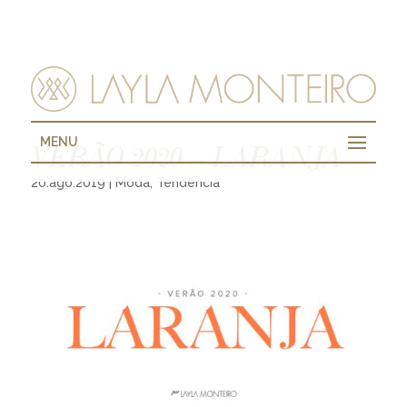
MENU
VERÃO 2020 – LARANJA
20.ago.2019
|
Moda
,
Tendência