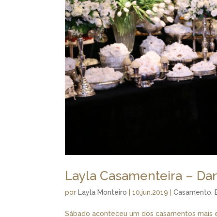
Layla Casamenteira – Dan
por
Layla Monteiro
|
10.jun.2019
|
Casamento
,
Sábado aconteceu um dos casamentos mais es