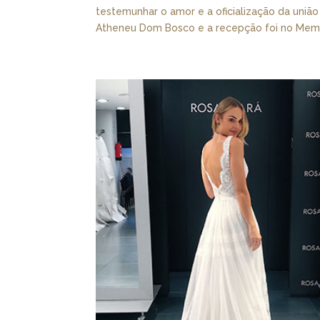
testemunhar o amor e a oficialização da união
Atheneu Dom Bosco e a recepção foi no Memor