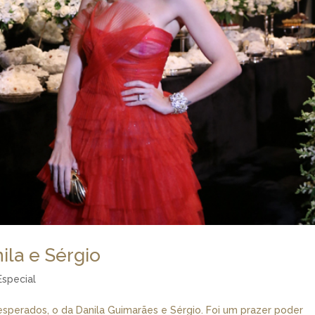
ila e Sérgio
Especial
perados, o da Danila Guimarães e Sérgio. Foi um prazer poder