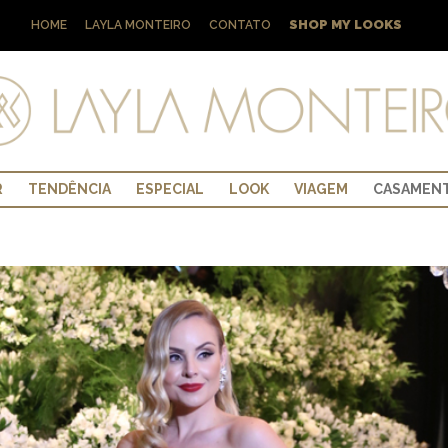
SHOP MY LOOKS
HOME
LAYLA MONTEIRO
CONTATO
R
TENDÊNCIA
ESPECIAL
LOOK
VIAGEM
CASAMEN