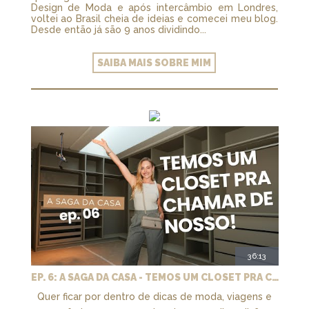
Design de Moda e após intercâmbio em Londres,
voltei ao Brasil cheia de ideias e comecei meu blog.
Desde então já são 9 anos dividindo...
SAIBA MAIS SOBRE MIM
36:13
EP. 6: A SAGA DA CASA - TEMOS UM CLOSET PRA CHAMAR DE NOSSO + MARCENARIA E PAISAGISMO
Quer ficar por dentro de dicas de moda, viagens e