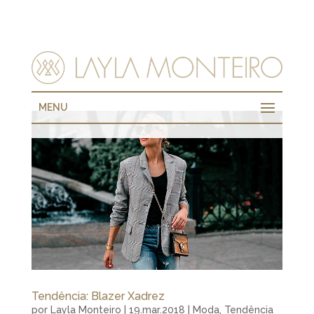
MENU
Tendência: Blazer Xadrez
por
Layla Monteiro
|
19.mar.2018
|
Moda
,
Tendência