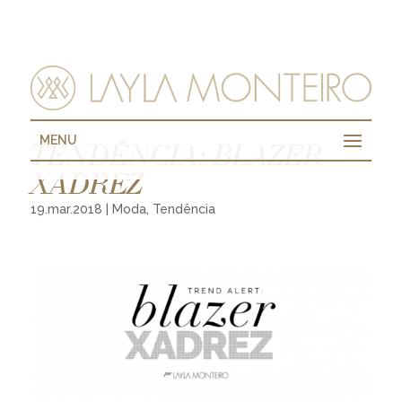
MENU
TENDÊNCIA: BLAZER
XADREZ
19.mar.2018
|
Moda
,
Tendência