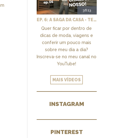
sem
36:13
EP. 6: A SAGA DA CASA - TEMOS UM CLOSET PRA CHAMAR DE NOSSO + MARCENARIA E PAISAGISMO
Quer ficar por dentro de
dicas de moda, viagens e
conferir um pouco mais
sobre meu dia a dia?
Inscreva-se no meu canal no
YouTube!
MAIS VÍDEOS
INSTAGRAM
PINTEREST