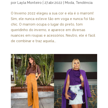
por
Layla Monteiro
|
27.abr.2022
|
Moda
,
Tendência
O Inverno 2022 elegeu a sua cor e ela é o marrom!
Sim, ele nunca esteve tão em voga e nunca foi tão
chic. O marrom ocupa o lugar do preto, tom
queridinho do inverno, e aparece em diversas
nuances em roupas e acessórios. Neutro, ele é fácil
de combinar e traz aquela...