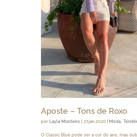
Aposte – Tons de Roxo
por
Layla Monteiro
|
27.jan.2020
|
Moda
,
Tendê
O Classic Blue pode ser a cor do ano, mas o