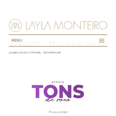
MENU
APOSTE – TONS DE ROXO
27.jan.2020
|
Moda
,
Tendência