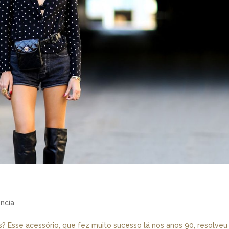
ncia
? Esse acessório, que fez muito sucesso lá nos anos 90, resolveu