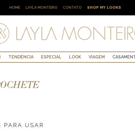
SHOP MY LOOKS
HOME
LAYLA MONTEIRO
CONTATO
R
TENDÊNCIA
ESPECIAL
LOOK
VIAGEM
CASAMEN
 POCHETE