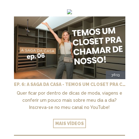
36:13
EP. 6: A SAGA DA CASA - TEMOS UM CLOSET PRA CHAMAR DE NOSSO + MARCENARIA E PAISAGISMO
Quer ficar por dentro de dicas de moda, viagens e
conferir um pouco mais sobre meu dia a dia?
Inscreva-se no meu canal no YouTube!
MAIS VÍDEOS