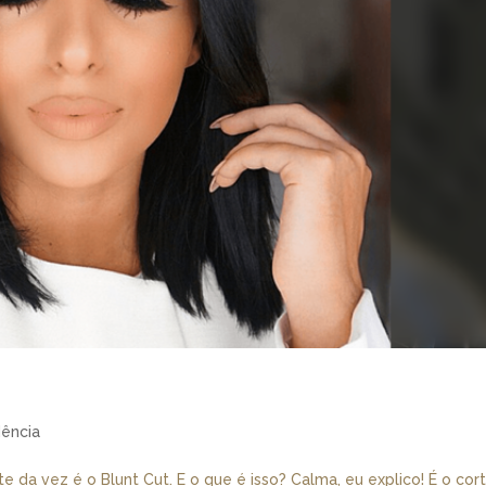
ência
 da vez é o Blunt Cut. E o que é isso? Calma, eu explico! É o cor