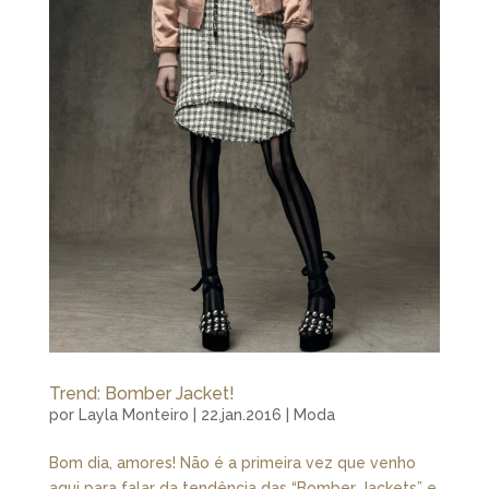
Trend: Bomber Jacket!
por
Layla Monteiro
|
22.jan.2016
|
Moda
Bom dia, amores! Não é a primeira vez que venho
aqui para falar da tendência das “Bomber Jackets” e