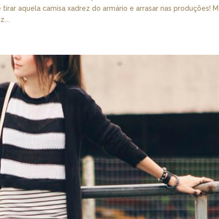
 tirar aquela camisa xadrez do armário e arrasar nas produções! 
...