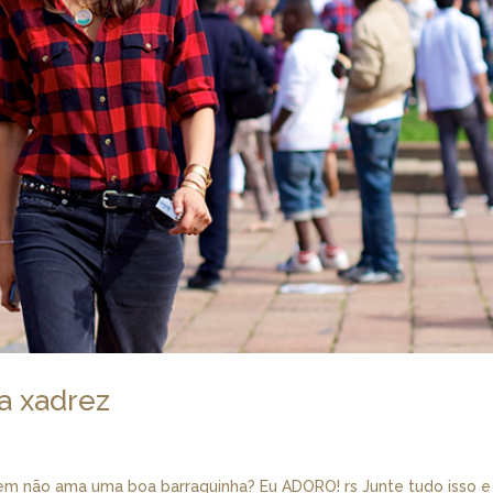
a xadrez
uem não ama uma boa barraquinha? Eu ADORO! rs Junte tudo isso e