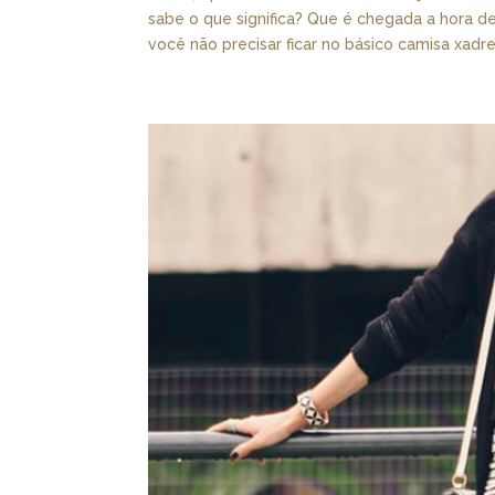
sabe o que significa? Que é chegada a hora de
você não precisar ficar no básico camisa xadrez