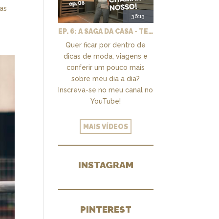
Mas
36:13
EP. 6: A SAGA DA CASA - TEMOS UM CLOSET PRA CHAMAR DE NOSSO + MARCENARIA E PAISAGISMO
Quer ficar por dentro de
dicas de moda, viagens e
conferir um pouco mais
sobre meu dia a dia?
Inscreva-se no meu canal no
YouTube!
MAIS VÍDEOS
INSTAGRAM
PINTEREST