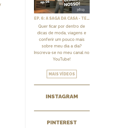
r
36:13
EP. 6: A SAGA DA CASA - TEMOS UM CLOSET PRA CHAMAR DE NOSSO + MARCENARIA E PAISAGISMO
Quer ficar por dentro de
dicas de moda, viagens e
conferir um pouco mais
sobre meu dia a dia?
Inscreva-se no meu canal no
YouTube!
MAIS VÍDEOS
INSTAGRAM
PINTEREST