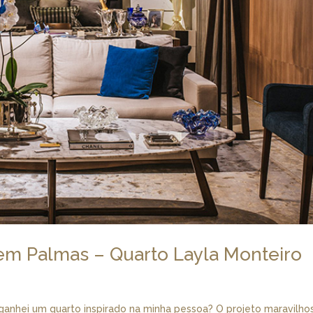
 em Palmas – Quarto Layla Monteiro
 ganhei um quarto inspirado na minha pessoa? O projeto maravilho