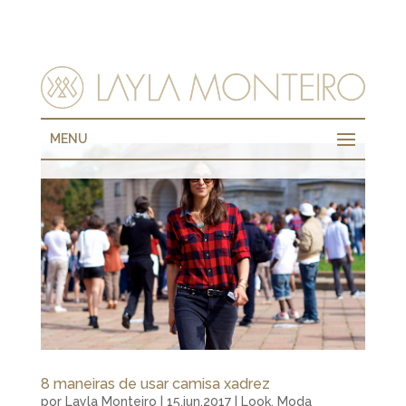
MENU
8 maneiras de usar camisa xadrez
por
Layla Monteiro
|
15.jun.2017
|
Look
,
Moda