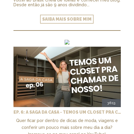
voltei ao Brasil cheia de ideias e comecei meu blog.
Desde então já são 9 anos dividindo...
SAIBA MAIS SOBRE MIM
36:13
EP. 6: A SAGA DA CASA - TEMOS UM CLOSET PRA CHAMAR DE NOSSO + MARCENARIA E PAISAGISMO
Quer ficar por dentro de dicas de moda, viagens e
conferir um pouco mais sobre meu dia a dia?