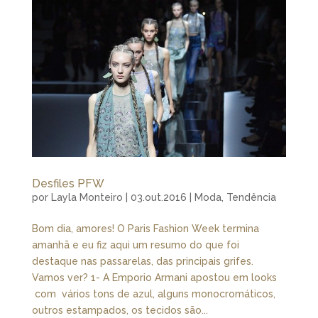
Desfiles PFW
por
Layla Monteiro
|
03.out.2016
|
Moda
,
Tendência
Bom dia, amores! O Paris Fashion Week termina
amanhã e eu fiz aqui um resumo do que foi
destaque nas passarelas, das principais grifes.
Vamos ver? 1- A Emporio Armani apostou em looks
com vários tons de azul, alguns monocromáticos,
outros estampados, os tecidos são...