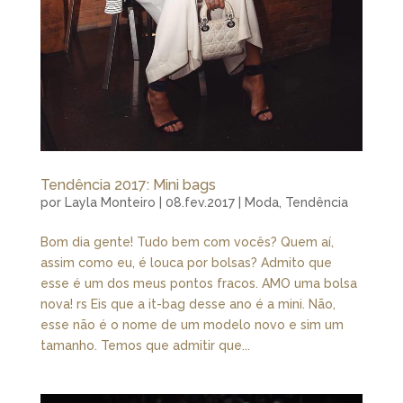
Tendência 2017: Mini bags
por
Layla Monteiro
|
08.fev.2017
|
Moda
,
Tendência
Bom dia gente! Tudo bem com vocês? Quem aí,
assim como eu, é louca por bolsas? Admito que
esse é um dos meus pontos fracos. AMO uma bolsa
nova! rs Eis que a it-bag desse ano é a mini. Não,
esse não é o nome de um modelo novo e sim um
tamanho. Temos que admitir que...