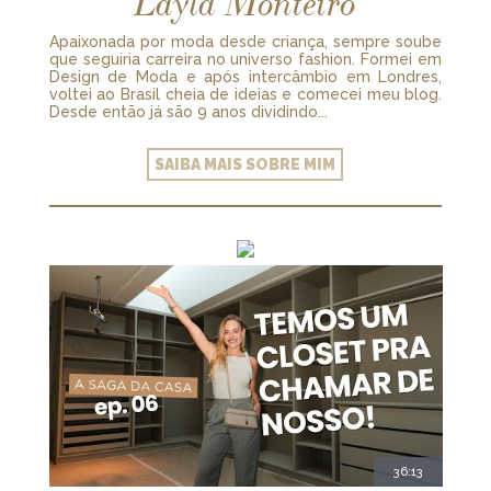
Layla Monteiro
Apaixonada por moda desde criança, sempre soube
que seguiria carreira no universo fashion. Formei em
Design de Moda e após intercâmbio em Londres,
voltei ao Brasil cheia de ideias e comecei meu blog.
Desde então já são 9 anos dividindo...
SAIBA MAIS SOBRE MIM
36:13