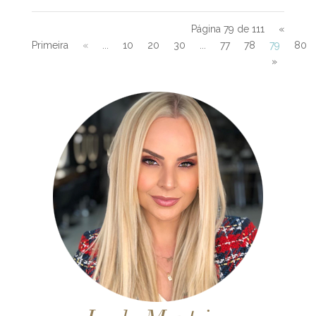
Página 79 de 111
«
Primeira
«
...
10
20
30
...
77
78
79
80
»