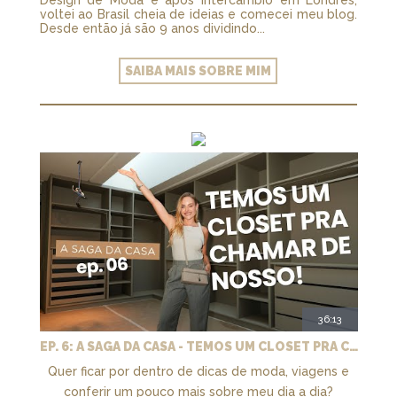
voltei ao Brasil cheia de ideias e comecei meu blog.
Desde então já são 9 anos dividindo...
SAIBA MAIS SOBRE MIM
36:13
EP. 6: A SAGA DA CASA - TEMOS UM CLOSET PRA CHAMAR DE NOSSO + MARCENARIA E PAISAGISMO
Quer ficar por dentro de dicas de moda, viagens e
conferir um pouco mais sobre meu dia a dia?