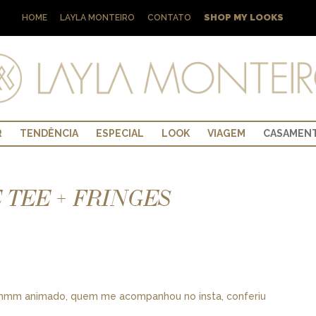
SHOP MY LOOKS
HOME
LAYLA MONTEIRO
CONTATO
R
TENDÊNCIA
ESPECIAL
LOOK
VIAGEM
CASAMEN
 TEE + FRINGES
mmm animado, quem me acompanhou no insta, conferiu