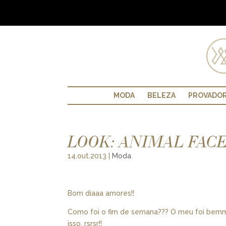
MODA
BELEZA
PROVADO
LOOK: ANIMAL FACE
14.out.2013
|
Moda
Bom diaaa amores!!
Como foi o fim de semana??? O meu foi bem
isso, rsrsr!!