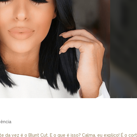
ência
 da vez é o Blunt Cut. E o que é isso? Calma, eu explico! É o cor