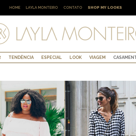
SHOP MY LOOKS
HOME
LAYLA MONTEIRO
CONTATO
R
TENDÊNCIA
ESPECIAL
LOOK
VIAGEM
CASAMEN