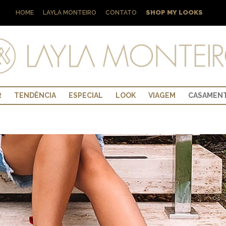
SHOP MY LOOKS
HOME
LAYLA MONTEIRO
CONTATO
R
TENDÊNCIA
ESPECIAL
LOOK
VIAGEM
CASAMEN