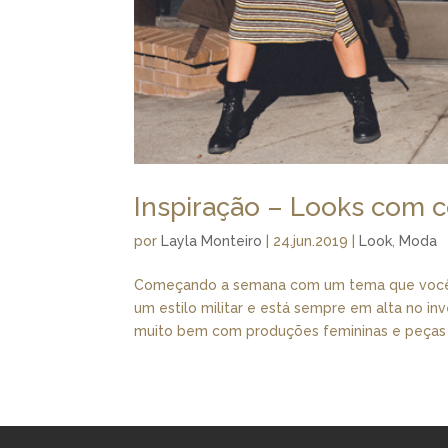
Inspiração – Looks com 
por
Layla Monteiro
|
24.jun.2019
|
Look
,
Moda
Começando a semana com um tema que vocês
um estilo militar e está sempre em alta no in
muito bem com produções femininas e peças m