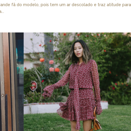
grande fã do modelo, pois tem um ar descolado e traz atitude para
...