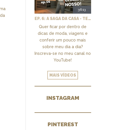
uma
36:13
ada
EP. 6: A SAGA DA CASA - TEMOS UM CLOSET PRA CHAMAR DE NOSSO + MARCENARIA E PAISAGISMO
Quer ficar por dentro de
dicas de moda, viagens e
conferir um pouco mais
sobre meu dia a dia?
Inscreva-se no meu canal no
YouTube!
MAIS VÍDEOS
INSTAGRAM
PINTEREST