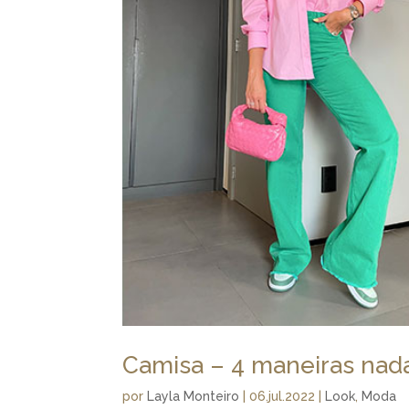
Camisa – 4 maneiras nada
por
Layla Monteiro
|
06.jul.2022
|
Look
,
Moda