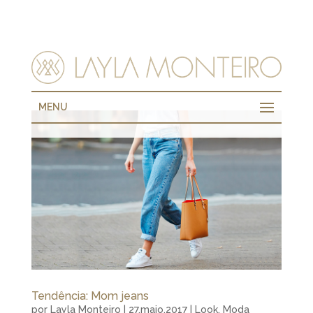
MENU
Tendência: Mom jeans
por
Layla Monteiro
|
27.maio.2017
|
Look
,
Moda