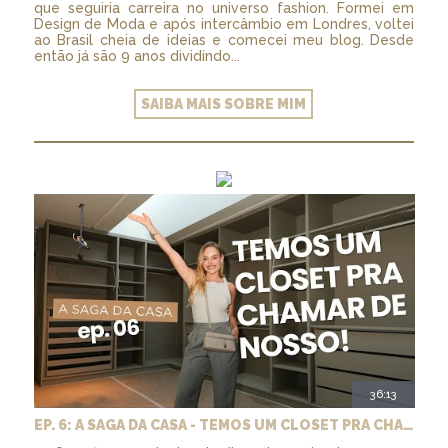
que seguiria carreira no universo fashion. Formei em
Design de Moda e após intercâmbio em Londres, voltei
ao Brasil cheia de ideias e comecei meu blog. Desde
então já são 9 anos dividindo...
SAIBA MAIS SOBRE MIM
36:13
EP. 6: A SAGA DA CASA - TEMOS UM CLOSET PRA CHAMAR DE NOSSO + MARCENARIA E PAISAGISMO