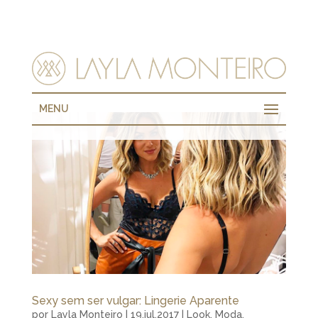
MENU
Sexy sem ser vulgar: Lingerie Aparente
por
Layla Monteiro
|
19.jul.2017
|
Look
,
Moda
,