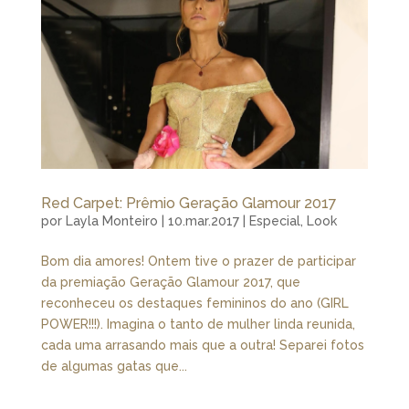
Red Carpet: Prêmio Geração Glamour 2017
por
Layla Monteiro
|
10.mar.2017
|
Especial
,
Look
Bom dia amores! Ontem tive o prazer de participar
da premiação Geração Glamour 2017, que
reconheceu os destaques femininos do ano (GIRL
POWER!!!). Imagina o tanto de mulher linda reunida,
cada uma arrasando mais que a outra! Separei fotos
de algumas gatas que...