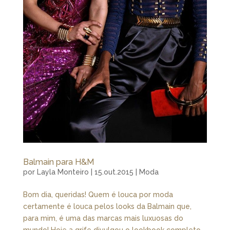
Balmain para H&M
por
Layla Monteiro
|
15.out.2015
|
Moda
Bom dia, queridas! Quem é louca por moda
certamente é louca pelos looks da Balmain que,
para mim, é uma das marcas mais luxuosas do
mundo! Hoje a grife divulgou o lookbook completo