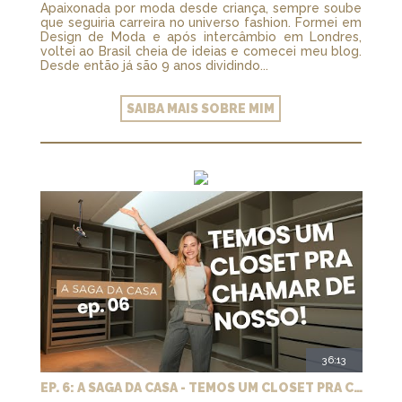
Apaixonada por moda desde criança, sempre soube
que seguiria carreira no universo fashion. Formei em
Design de Moda e após intercâmbio em Londres,
voltei ao Brasil cheia de ideias e comecei meu blog.
Desde então já são 9 anos dividindo...
SAIBA MAIS SOBRE MIM
36:13
EP. 6: A SAGA DA CASA - TEMOS UM CLOSET PRA CHAMAR DE NOSSO + MARCENARIA E PAISAGISMO