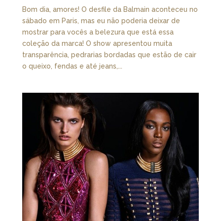
Bom dia, amores! O desfile da Balmain aconteceu no
sábado em Paris, mas eu não poderia deixar de
mostrar para vocês a belezura que está essa
coleção da marca! O show apresentou muita
transparência, pedrarias bordadas que estão de cair
o queixo, fendas e até jeans,...