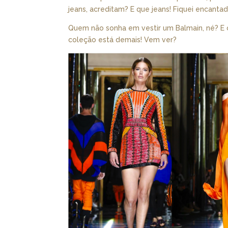
jeans, acreditam? E que jeans! Fiquei encanta
Quem não sonha em vestir um Balmain, né? E
coleção está demais! Vem ver?