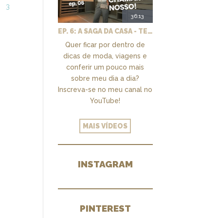
3
36:13
EP. 6: A SAGA DA CASA - TEMOS UM CLOSET PRA CHAMAR DE NOSSO + MARCENARIA E PAISAGISMO
Quer ficar por dentro de
dicas de moda, viagens e
conferir um pouco mais
sobre meu dia a dia?
Inscreva-se no meu canal no
YouTube!
MAIS VÍDEOS
INSTAGRAM
PINTEREST