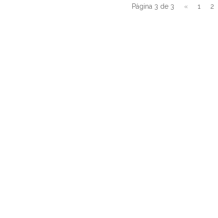
Página 3 de 3
«
1
2