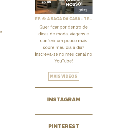
36:13
EP. 6: A SAGA DA CASA - TEMOS UM CLOSET PRA CHAMAR DE NOSSO + MARCENARIA E PAISAGISMO
Quer ficar por dentro de
ue
dicas de moda, viagens e
conferir um pouco mais
sobre meu dia a dia?
Inscreva-se no meu canal no
YouTube!
MAIS VÍDEOS
INSTAGRAM
PINTEREST