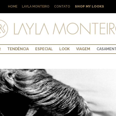
SHOP MY LOOKS
HOME
LAYLA MONTEIRO
CONTATO
R
TENDÊNCIA
ESPECIAL
LOOK
VIAGEM
CASAMEN