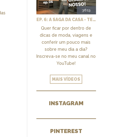
36:13
das
EP. 6: A SAGA DA CASA - TEMOS UM CLOSET PRA CHAMAR DE NOSSO + MARCENARIA E PAISAGISMO
Quer ficar por dentro de
dicas de moda, viagens e
conferir um pouco mais
sobre meu dia a dia?
Inscreva-se no meu canal no
YouTube!
MAIS VÍDEOS
INSTAGRAM
PINTEREST