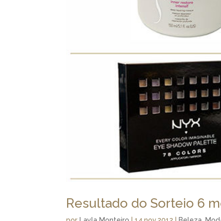
Resultado do Sorteio 6 
por
Layla Monteiro
|
14.nov.2012
|
Beleza
,
Mod